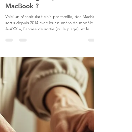
13 sept. 2025
2 min de lecture
Fiches pratiques MacBook
Quel chargeur pour mon
MacBook ?
Voici un récapitulatif clair, par famille, des MacBook
sortis depuis 2014 avec leur numéro de modèle «
A-XXX », l’année de sortie (ou la plage), et le
chargeur recommandé d’origine (type +
puissance). Vous pourrez commander ces
chargeurs sur Mac Renew , en reconditionné, avec
des remises de 20 à 60% sur le prix d'achat en
neuf. chargeur magsafe 3 pour MacBook Nous
vous recommandons vivement d'utiliser des
chargeurs originaux Apple. D'autres chargeurs
dits "génériques" pourrai