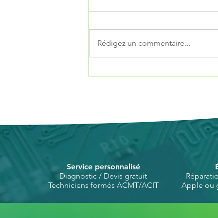
Rédigez un commentaire...
Déchets électroniques
MacBook : comment nous
recyclons et valorisons
chaque composant
Service personnalisé
Diagnostic / Devis gratuit
Réparati
Techniciens formés ACMT/ACIT
Apple ou 