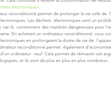
x. Cela contribue à réduire la consommation de ressour
chets électroniques
.
teur reconditionné permet de prolonger la vie utile de  l
électroniques. Les déchets  électroniques sont un probl
, car ils  contiennent des matières dangereuses pour l'
maine. En achetant un ordinateur reconditionné, vous con
électroniques en prolongeant la durée de vie de  l'appare
ordinateur reconditionné permet  également d'économiser
 d'un ordinateur  neuf. Cela permet de réinvestir cet arg
ologiques, et ils sont de plus en plus en plus nombreux.