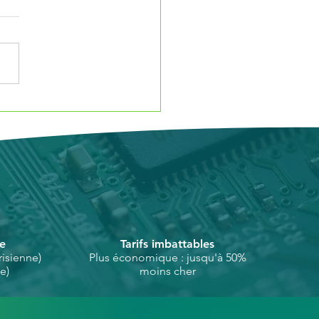
 chargeur pour mon
Book ?
se
Tarifs imbattables
isienne)
Plus économique : jusqu'à 50%
e)
moins cher