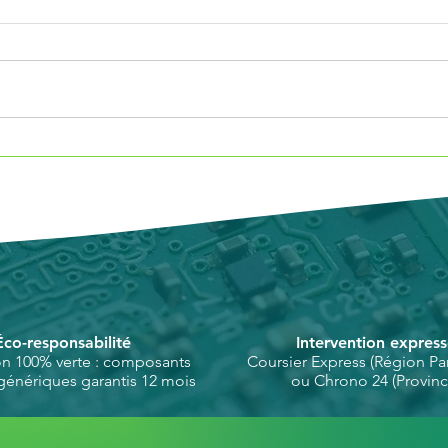
MacBook Neo : un Mac
Quel
abordable…et plus facile à
Mac
réparer ?
Éco-responsabilité
Intervention expres
on 100% verte : composants
Coursier Express (Région Par
génériques garantis 12 mois
ou Chrono 24 (Provinc