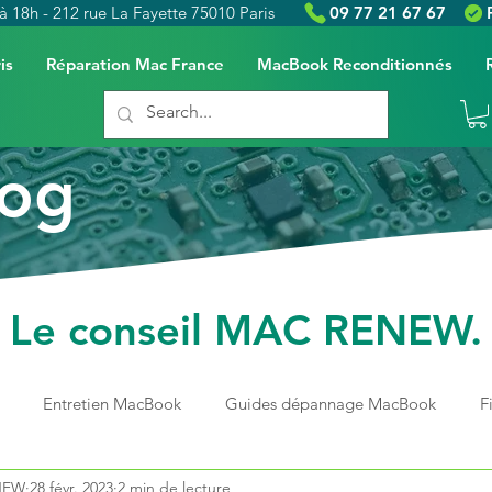
à 18h - 212 rue La Fayette 75010 Paris
09 77 21 67 67
is
Réparation Mac France
MacBook Reconditionnés
log
Le conseil MAC RENEW.
Entretien MacBook
Guides dépannage MacBook
F
ENEW
28 févr. 2023
2 min de lecture