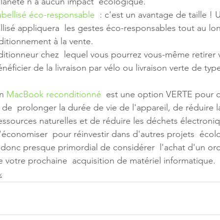
 planète n'a aucun impact  écologique.
abellisé éco-responsable
  : c'est un avantage de taille ! 
llisé appliquera  les gestes éco-responsables tout au lo
itionnement à la vente.
ditionneur chez  lequel vous pourrez vous-même retirer
néficier de la livraison par vélo ou livraison verte de typ
n 
MacBook reconditionné
  est une option VERTE pour
de  prolonger la durée de vie de l'appareil, de réduire l
sources naturelles et de réduire les déchets électroniq
conomiser  pour réinvestir dans d'autres projets  écol
t donc presque primordial de considérer  l'achat d'un ord
e votre prochaine  acquisition de matériel informatique.
k