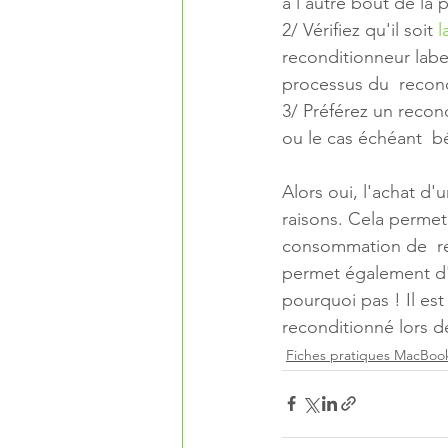
à l'autre bout de la
2/ Vérifiez qu'il soit 
l
reconditionneur labe
processus du  recond
3/ Préférez un recon
ou le cas échéant  bé
Alors oui, l'achat d'u
raisons. Cela permet 
consommation de  res
permet également d'é
pourquoi pas ! Il es
reconditionné lors d
Fiches pratiques MacBoo