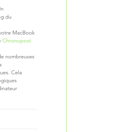
Un 
ng du 
 votre MacBook 
e 
Chronopost
 de nombreuses 
a 
ues. Cela  
ogiques 
inateur 