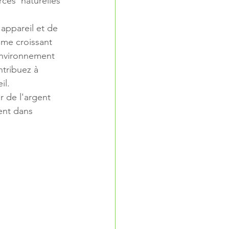
ces  naturelles 
'appareil et de 
ème croissant 
environnement 
tribuez à  
il.
 de l'argent 
ent dans 