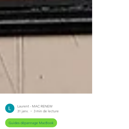
Laurent - MAC RENEW
31 janv.
3 min de lecture