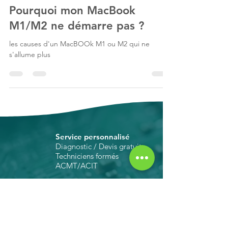
Guides dépannage MacBook
Pourquoi mon MacBook
M1/M2 ne démarre pas ?
les causes d'un MacBOOk M1 ou M2 qui ne
s'allume plus
Service personnalisé
Diagnostic / Devis gratuit
Techniciens formés
ACMT/ACIT
Éco-responsabilité
Réparation 100% verte :