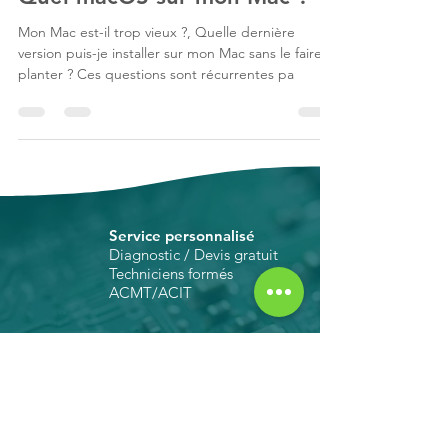
Quel macOS sur mon Mac ?
Mon Mac est-il trop vieux ?, Quelle dernière
version puis-je installer sur mon Mac sans le faire
planter ? Ces questions sont récurrentes pa
Service personnalisé
Diagnostic / Devis gratuit
Techniciens formés
ACMT/ACIT
Éco-responsabilité
Réparation 100% verte :
composants Apple ou
génériques garantis 12 mois