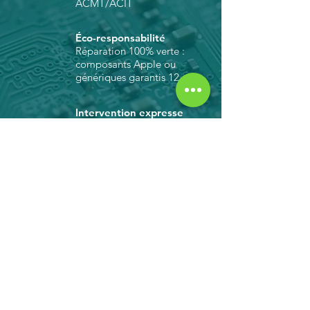
ACMT/ACIT
Éco-responsabilité
Réparation 100% verte :
composants Apple ou
génériques garantis 12 mois
Intervention expresse
Coursier Express (Région
Parisienne) ou Chrono 24
(Province)
Tarifs imbattables
Plus économique :
jusqu'à 50% moins cher
Atelier de réparation
MacBook reconditionnés