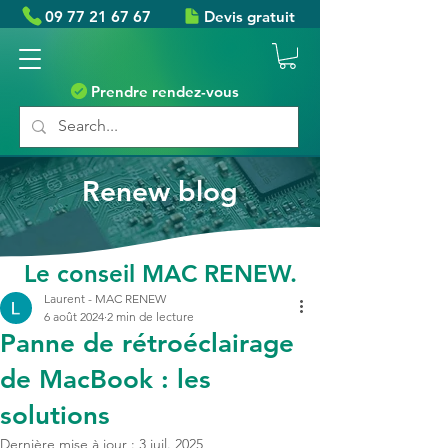
09 77 21 67 67
Devis gratuit
Prendre rendez-vous
Renew blog
Le conseil MAC RENEW.
Laurent - MAC RENEW
6 août 2024
2 min de lecture
Panne de rétroéclairage
de MacBook : les
solutions
Dernière mise à jour :
3 juil. 2025