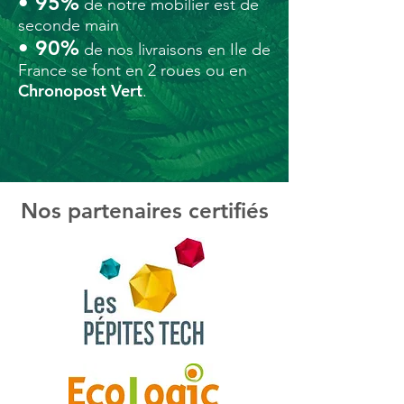
• 95%
de notre mobilier est de
seconde main
• 90%
de nos livraisons en Ile de
France se font en 2 roues ou en
Chronopost Vert
.
Nos partenaires certifiés