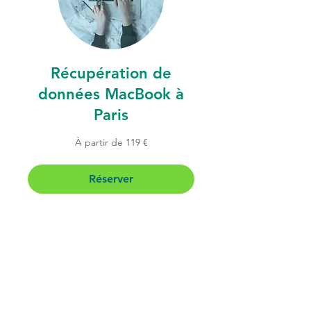
Récupération de
données MacBook à
Paris
À
À partir de 119 €
partir
de
119
euros
Réserver