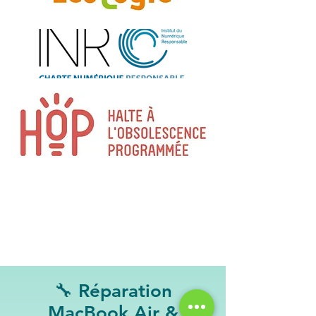
🔧 Réparation
MacBook Air &