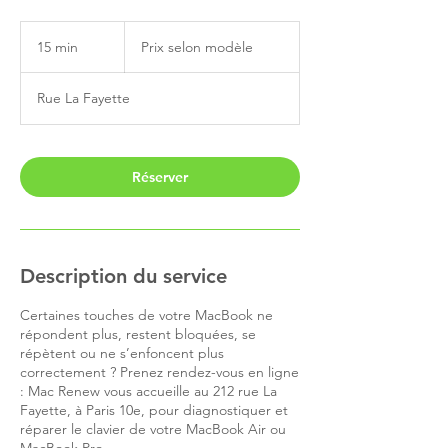
Prix
selon
15 min
1
Prix selon modèle
modèle
5
m
Rue La Fayette
i
n
Réserver
Description du service
Certaines touches de votre MacBook ne
répondent plus, restent bloquées, se
répètent ou ne s’enfoncent plus
correctement ? Prenez rendez-vous en ligne
: Mac Renew vous accueille au 212 rue La
Fayette, à Paris 10e, pour diagnostiquer et
réparer le clavier de votre MacBook Air ou