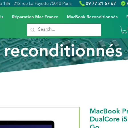
à 18h - 212 rue La Fayette 75010 Paris
09 77 21 67 67
is
Réparation Mac France
MacBook Reconditionnés
reconditionnés
MacBook Pro
DualCore i5
Go