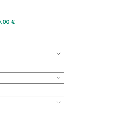
Prix
,00 €
inal
promotionnel