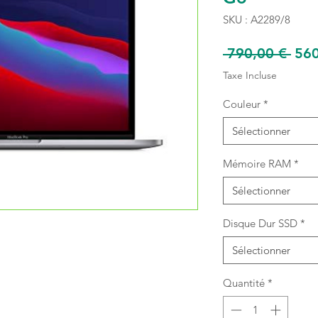
SKU : A2289/8
Prix
 790,00 € 
560
orig
Taxe Incluse
Couleur
*
Sélectionner
Mémoire RAM
*
Sélectionner
Disque Dur SSD
*
Sélectionner
Quantité
*