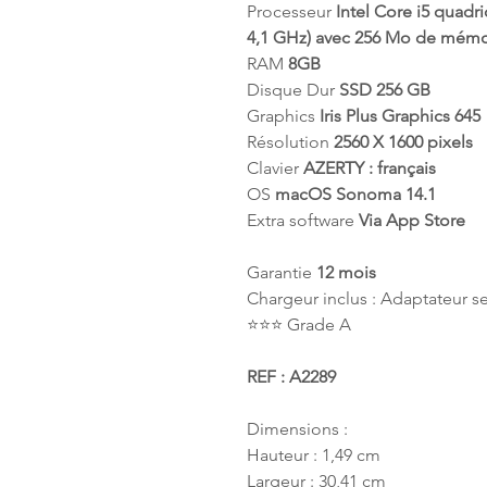
Processeur
Intel Core i5 quadr
4,1 GHz) avec 256 Mo de mém
RAM
8GB
Disque Dur
SSD 256 GB
Graphics
Iris Plus Graphics 645
Résolution
2560 X 1600 pixels
Clavier
AZERTY : français
OS
macOS Sonoma 14.1
Extra software
Via App Store
Garantie
12 mois
Chargeur inclus : Adaptateur 
⭐️⭐️⭐️ Grade A
REF : A2289
Dimensions :
Hauteur : 1,49 cm
Largeur : 30,41 cm