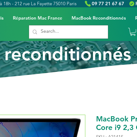
à 18h - 212 rue La Fayette 75010 Paris
09 77 21 67 67
is
Réparation Mac France
MacBook Reconditionnés
reconditionnés
MacBook Pr
Core i9 2,3
SKU : A2141S