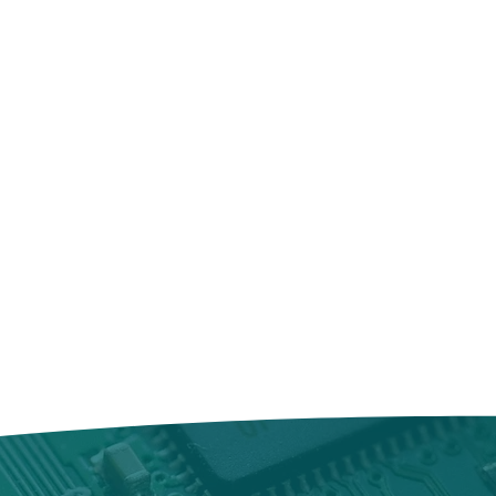
d'un clavier amélioré avec un
lui-ci dispose d'un délai de 30
qui offre une meilleure expérience
tourner en l’état reçu,et
h Bar, une barre tactile située en
acture ou bon de commande. Nous
ffre des raccourcis contextuels pour
change gratuit contre un autre
 système d'exploitation.
eur, ou un remboursement
ivité, le MacBook Pro A2141
hat.
ts Thunderbolt 3 (USB-C) qui
 à traiter les demandes de
 charge, la vidéo et le transfert de
es 5 jours ouvrés suivant la
également d'un port jack 3,5 mm
t retourné. Le remboursement sera
 bancairel.
o A2141 est équipé d'un système
oduit aurait été endommagé ou
réo amélioré avec une qualité
ervons le droit de refuser
le, ainsi que d'une webcam 720p
boursement.
True Tone pour une meilleure
us sommes à l'écoute de nos
leurs.
ns tout en œuvre pour leur offrir
at en ligne eco-responsable
politique d'échange et de
n élément clé de cette