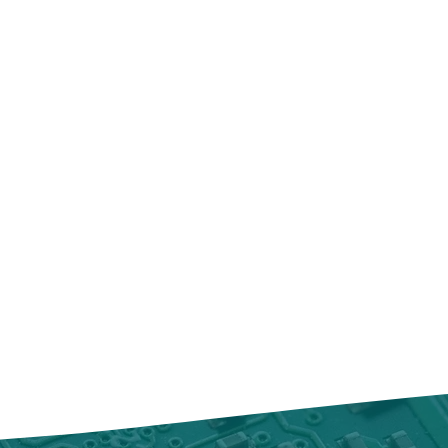
Il dispose également 
attentes du client, ce
mécanisme à ciseaux 
jours pour nous le re
de frappe et une Touc
accompagné de sa f
haut du clavier qui o
proposons alors un é
les applications et le
produit de même val
En termes de connect
complet du prix d'ac
comprend quatre por
Nous nous engageons
prennent en charge la
remboursement dans l
données. Il dispose 
réception du produi
pour les casques.
effectué par virement
Enfin, le MacBook Pr
Dans le cas où le pr
de haut-parleurs sté
utilisé, nous nous rés
sonore exceptionnel
l'échange ou le rem
avec la technologie 
Chez MAC RENEW, no
reproduction des cou
clients et nous metto
une expérience d'ach
satisfaisante. Notre 
remboursement est u
expérience.