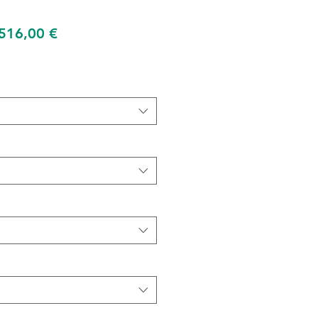
ix
Prix
 516,00 €
iginal
promotionnel