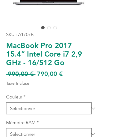
SKU : A1707B
MacBook Pro 2017
15.4” Intel Core i7 2,9
GHz - 16/512 Go
Prix
Prix
 990,00 € 
790,00 €
original
promotionnel
Taxe Incluse
Couleur
*
Mémoire RAM
*