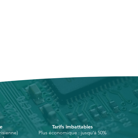
** :
oduit ne répondrait pas aux
re i7
lui-ci dispose d'un délai de 30
énéralement 3,3 GHz (avec Turbo
tourner en l’état reçu,et
z)
acture ou bon de commande. Nous
s physiques (4 threads grâce à
change gratuit contre un autre
eur, ou un remboursement
hat.
 :
 à traiter les demandes de
 Go LPDDR3
es 5 jours ouvrés suivant la
2133 MHz
t retourné. Le remboursement sera
 bancairel.
* : 512 Go de stockage SSD PCIe
oduit aurait été endommagé ou
ervons le droit de refuser
)** :
boursement.
ntégrée** : Intel Iris Graphics 550
us sommes à l'écoute de nos
ns tout en œuvre pour leur offrir
ouces
at en ligne eco-responsable
60 x 1600 pixels
politique d'échange et de
Retina Display avec une large
n élément clé de cette
3) et une luminosité de 500 nits
se
Tarifs imbattables
isienne)
Plus économique : jusqu'à 50%