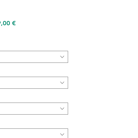
Prix
,00 €
inal
promotionnel