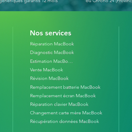
génériques garantis 12 mois
ou Chrono 24 (Provinc
- **Ports** : 4 port
- **Jack audio** : 
7. **Clavier et Trackp
- **Clavier** : Clav
génération avec rétr
Nos services
- **Trackpad** : Tr
taille
Réparation MacBook
8. **Touch Bar et Tou
- **Touch Bar** : Ba
Diagnostic MacBook
contextuel
Estimation MacBook
- **Touch ID** : Cap
intégré pour une séc
Vente MacBook
9. **Batterie** :
Révision MacBook
- **Autonomie** : Ju
Remplacement batterie MacBook
sans fil
- **Capacité** : Bat
Remplacement écran MacBook
49,2 Wh
Réparation clavier MacBook
10. **Dimensions et P
Changement carte mère MacBook
- **Dimensions** : 1
(largeur) x 21,24 cm 
Récupération données MacBook
- **Poids** : 1,37 k
Avantages :