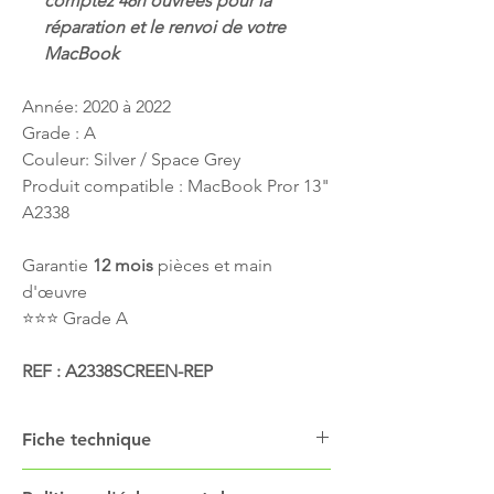
comptez 48h ouvrées pour la
réparation et le renvoi de votre
MacBook
Année: 2020 à 2022
Grade : A
Couleur: Silver / Space Grey
Produit compatible : MacBook Pror 13"
A2338
Garantie
12 mois
pièces et main
d'œuvre
⭐️⭐️⭐️ Grade A
REF : A2338SCREEN-REP
Fiche technique
L'écran dédié au MacBook modèle A2338 va