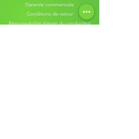
Garantie commerciale
sans égal.
Conditions de retour
Responsabilité élargie du producteur
Renew blog
Assistance client
Qui sommes-nous ?
Contactez-nous
Nos services
Réparation MacBook
Diagnostic MacBook
Estimation MacBook
Vente MacBook
Révision MacBook
Remplacement batterie MacBook