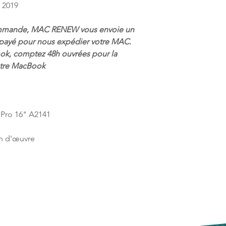
Chez MAC RENEW, no
 2019
prolongée, vous perme
l'importance de cette
productif(ve) tout au
nos clients, c'est po
Dotée d'une technolo
ommande, MAC RENEW vous envoie un
conditions d'échange
MacBook Pro A2141 gè
payé pour nous expédier votre MAC.
transparentes.
l'énergie, garantiss
ok, comptez 48h ouvrées pour la
Dans le cas où un pr
efficacité énergétiq
attentes du client, ce
votre MacBook
déplacement ou en tra
jours pour nous le re
exigeantes, cette bat
accompagné de sa f
constante et fiable.
proposons alors un é
Conçue pour résister 
produit de même val
batterie incarne la dura
 Pro 16" A2141
complet du prix d'ac
conçue pour s'adapte
Nous nous engageons
permettant de vous co
n d'œuvre
remboursement dans l
vous soucier de l'au
réception du produi
A2141.
effectué par virement
Que vous soyez un p
Dans le cas où le pr
créatif en action ou u
utilisé, nous nous rés
batterie du MacBook 
l'échange ou le rem
vos besoins énergét
Chez MAC RENEW, no
prolongée et des per
clients et nous metto
offre la liberté de tr
une expérience d'ach