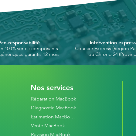
expérience informatiq
satisfaisante. Notre 
remboursement est u
expérience.
Éco-responsabilité
Intervention expres
on 100% verte : composants
Coursier Express (Région Par
génériques garantis 12 mois
ou Chrono 24 (Provinc
Nos services
Réparation MacBook
Diagnostic MacBook
Estimation MacBook
Vente MacBook
Révision MacBook