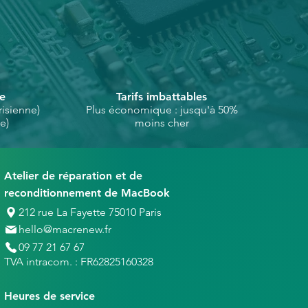
ue fluide et sans interruption.
politique d'échange et de
n élément clé de cette
se
Tarifs imbattables
isienne)
Plus économique : jusqu'à 50%
e)
moins cher
Atelier de réparation et de
reconditionnement de MacBook
212 rue La Fayette 75010 Paris
hello@macrenew.fr
09 77 21 67 67
TVA intracom. : FR62825160328
Heures de service