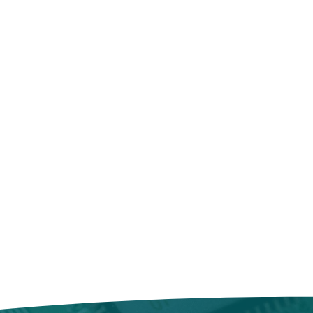
us sommes conscients de
ttant de rester actif(ve) et
 politique pour la satisfaction de
 long de la journée.
urquoi nous avons mis en place des
gie avancée, la batterie du
 et de remboursement claires et
re efficacement la distribution de
ant des performances stables et une
oduit ne répondrait pas aux
ue maximale. Que vous soyez en
lui-ci dispose d'un délai de 30
in de travailler sur des tâches
tourner en l’état reçu,et
terie vous offre une alimentation
acture ou bon de commande. Nous
change gratuit contre un autre
à l'usure quotidienne, cette
eur, ou un remboursement
bilité et la fiabilité. Elle est
hat.
r à votre mode de vie actif, vous
 à traiter les demandes de
ncentrer sur vos activités sans
es 5 jours ouvrés suivant la
tonomie de votre MacBook Pro
t retourné. Le remboursement sera
 bancairel.
rofessionnel en déplacement, un
oduit aurait été endommagé ou
n utilisateur domestique, la
ervons le droit de refuser
Pro A2141 est là pour répondre à
boursement.
iques. Avec une autonomie
us sommes à l'écoute de nos
formances constantes, elle vous
ns tout en œuvre pour leur offrir
availler où que vous soyez, pour une
at en ligne eco-responsable