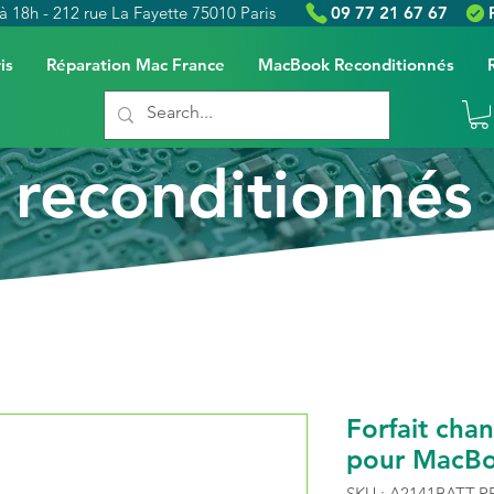
à 18h - 212 rue La Fayette 75010 Paris
09 77 21 67 67
is
Réparation Mac France
MacBook Reconditionnés
reconditionnés
Forfait cha
pour MacBo
SKU : A2141BATT-R