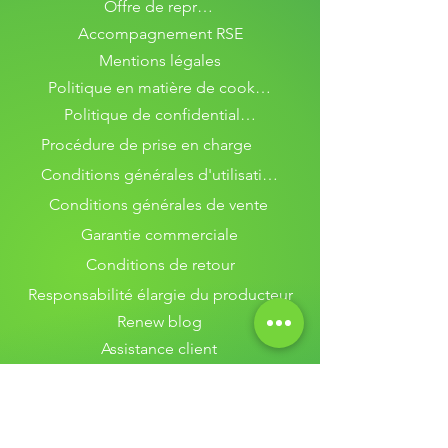
Offre de reprise
d'achat en ligne eco-responsable
Accompagnement RSE
satisfaisante. Notre politique d'échange et
de remboursement est un élément clé de
Mentions légales
cette expérience.
Politique en matière de cookies
Politique de confidentialité
Procédure de prise en charge
Conditions générales d'utilisation
Conditions générales de vente
Garantie commerciale
Conditions de retour
Responsabilité élargie du producteur
Renew blog
Assistance client
Qui sommes-nous ?
Contactez-nous