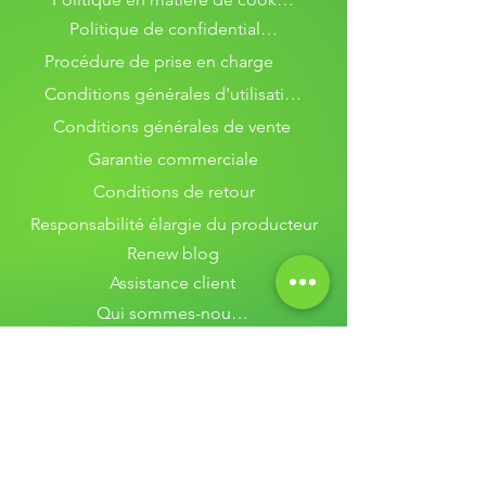
Politique de confidentialité
Procédure de prise en charge
Conditions générales d'utilisation
Conditions générales de vente
Garantie commerciale
Conditions de retour
Responsabilité élargie du producteur
Renew blog
Assistance client
Qui sommes-nous ?
Contactez-nous
Nos services
Réparation MacBook
Diagnostic MacBook