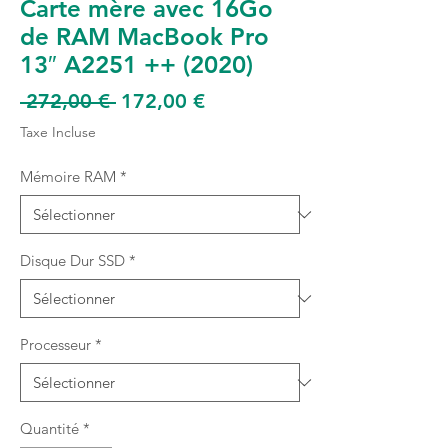
Carte mère avec 16Go
de RAM MacBook Pro
13″ A2251 ++ (2020)
Prix
Prix
 272,00 € 
172,00 €
original
promotionnel
Taxe Incluse
Mémoire RAM
*
Disque Dur SSD
*
Processeur
*
Quantité
*