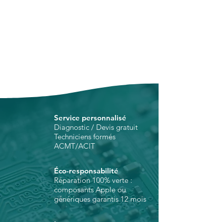
Service personnalisé
Diagnostic / Devis gratuit
Techniciens formés
ACMT/ACIT
Éco-responsabilité
Réparation 100% verte :
composants Apple ou
génériques garantis 12 mois