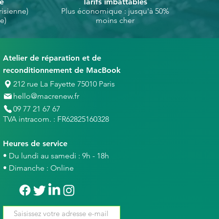
se
Tarifs imbattables
isienne)
Plus économique : jusqu'à 50%
e)
moins cher
Atelier de réparation et de
reconditionnement de MacBook
212 rue La Fayette 75010 Paris
hello@macrenew.fr
09 77 21 67 67
TVA intracom. : FR62825160328
Heures de service
• Du lundi au samedi : 9h - 18h
• Dimanche : Online