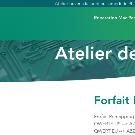
Atelier ouvert du lundi au samedi de 9h 
Reparation Mac Par
Atelier d
Forfai
Forfait Remappin
QWERTY US --> A
QWERT EU --> AZ