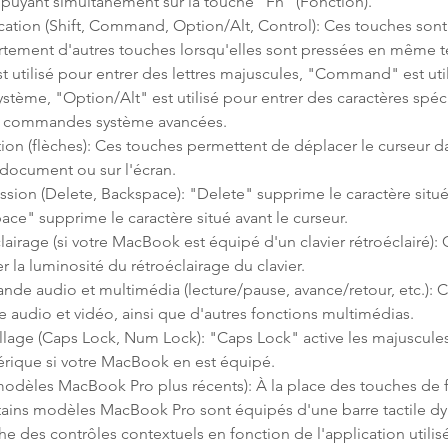
ppuyant simultanément sur la touche "Fn" (Fonction).
ation (Shift, Command, Option/Alt, Control): Ces touches sont 
tement d'autres touches lorsqu'elles sont pressées en même t
t utilisé pour entrer des lettres majuscules, "Command" est util
système, "Option/Alt" est utilisé pour entrer des caractères spé
des commandes système avancées.
ion (flèches): Ces touches permettent de déplacer le curseur d
 document ou sur l'écran.
sion (Delete, Backspace): "Delete" supprime le caractère situé 
ce" supprime le caractère situé avant le curseur.
airage (si votre MacBook est équipé d'un clavier rétroéclairé):
r la luminosité du rétroéclairage du clavier.
e audio et multimédia (lecture/pause, avance/retour, etc.): 
re audio et vidéo, ainsi que d'autres fonctions multimédias.
llage (Caps Lock, Num Lock): "Caps Lock" active les majuscul
érique si votre MacBook en est équipé.
 modèles MacBook Pro plus récents): À la place des touches de 
ertains modèles MacBook Pro sont équipés d'une barre tactile 
che des contrôles contextuels en fonction de l'application utilis