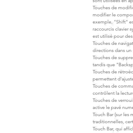
sont utilisées en a
Touches de modific
modifier le compor
exemple, "Shift" es
raccourcis clavier 
est utilisé pour 
Touches de navigat
directions dans un
Touches de suppres
tandis que "Backspa
Touches de rétroécl
permettent d'ajuste
Touches de command
contrôlent la lectu
Touches de verroui
active le pavé num
Touch Bar (sur les
traditionnelles, c
Touch Bar, qui affi