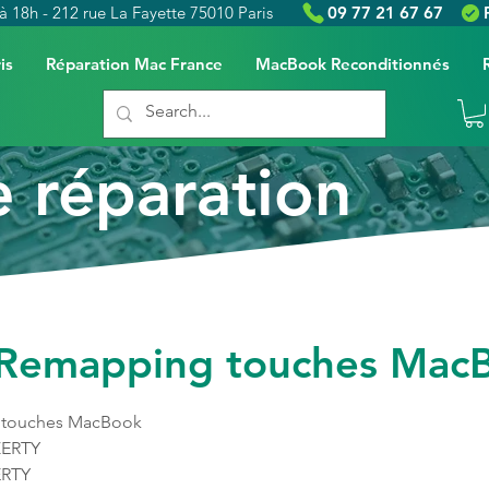
à 18h - 212 rue La Fayette 75010 Paris
09 77 21 67 67
is
Réparation Mac France
MacBook Reconditionnés
e réparation
t Remapping touches Mac
g touches MacBook
ZERTY
ERTY