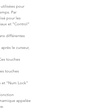
utilisées pour
emps. Par
isé pour les
ciaux et "Control"
ans différentes
après le curseur,
 Ces touches
Ces touches
es et "Num Lock"
fonction
dynamique appelée
ée.