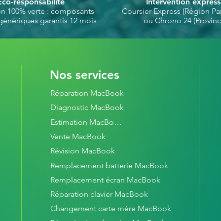
Éco-responsabilité
Intervention expres
on 100% verte : composants
Coursier Express (Région Par
génériques garantis 12 mois
ou Chrono 24 (Provinc
Nos services
Réparation MacBook
Diagnostic MacBook
Estimation MacBook
Vente MacBook
Révision MacBook
Remplacement batterie MacBook
Remplacement écran MacBook
Réparation clavier MacBook
Changement carte mère MacBook