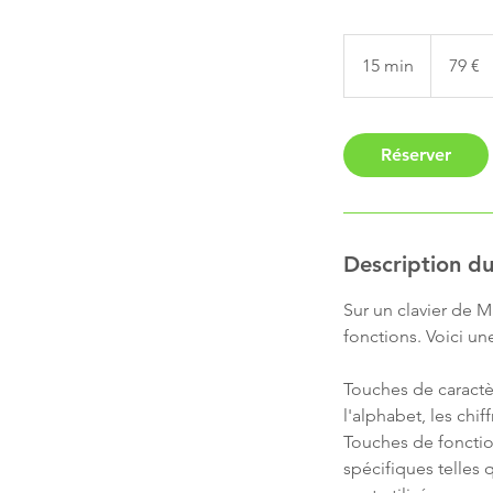
79
euros
15 min
1
79 €
5
m
i
Réserver
n
Description du
Sur un clavier de 
fonctions. Voici un
Touches de caractè
l'alphabet, les chif
Touches de fonction
spécifiques telles q