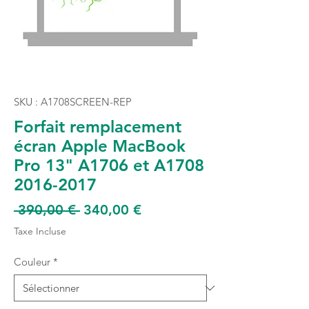
SKU : A1708SCREEN-REP
Forfait remplacement
écran Apple MacBook
Pro 13" A1706 et A1708
2016-2017
Prix
Prix
 390,00 € 
340,00 €
original
promotionnel
Taxe Incluse
Couleur
*