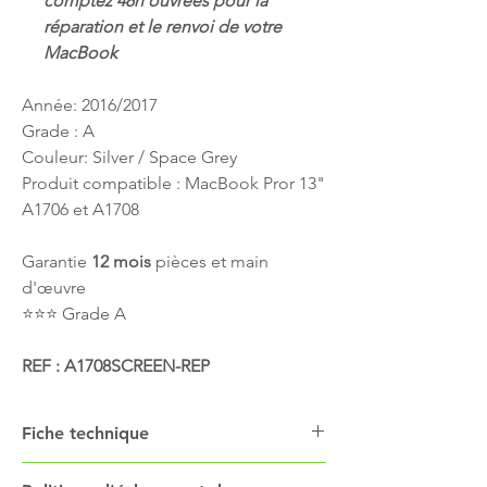
comptez 48h ouvrées pour la
réparation et le renvoi de votre
MacBook
Année: 2016/2017
Grade : A
Couleur: Silver / Space Grey
Produit compatible : MacBook Pror 13"
A1706 et A1708
Garantie
12 mois
pièces et main
d'œuvre
⭐️⭐️⭐️ Grade A
REF : A1708SCREEN-REP
Fiche technique
L'écran pour le MacBook modèle A1708 est