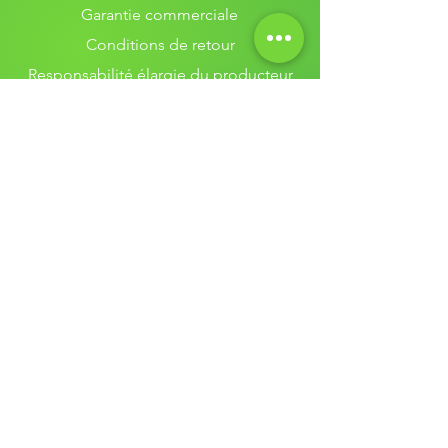
Garantie commerciale
Conditions de retour
Responsabilité élargie du producteur
Renew blog
Assistance client
Qui sommes-nous ?
Contactez-nous
Nos services
Réparation MacBook
Diagnostic MacBook
Estimation MacBook
Vente MacBook
Révision MacBook
Remplacement batterie MacBook