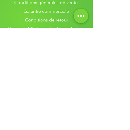
Conditions générales de vente
Garantie commerciale
Conditions de retour
Responsabilité élargie du producteur
Renew blog
Assistance client
Qui sommes-nous ?
Contactez-nous
Nos services
Réparation MacBook
Diagnostic MacBook
Estimation MacBook
Vente MacBook
Révision MacBook
Remplacement batterie MacBook